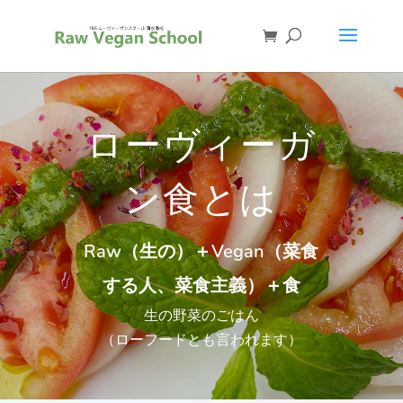
ローヴィーガ
ン食とは
Raw（生の）＋Vegan（菜食
する人、菜食主義）＋食
生の野菜のごはん
（ローフードとも言われます）